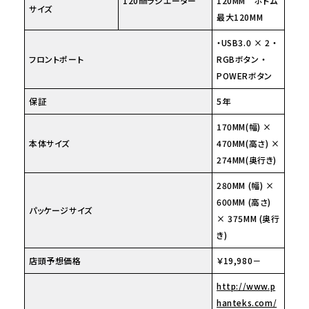
120㎜ラジエーター
120MM ボトム
サイズ
最大120MM
・USB3.0 × 2 ・
フロントポート
RGBボタン ・
POWERボタン
保証
5年
170MM(幅) ×
本体サイズ
470MM(高さ) ×
274MM(奥行き)
280MM (幅) ×
600MM (高さ)
パッケージサイズ
× 375MM (奥行
き)
店頭予想価格
￥19,980－
http://www.p
hanteks.com/