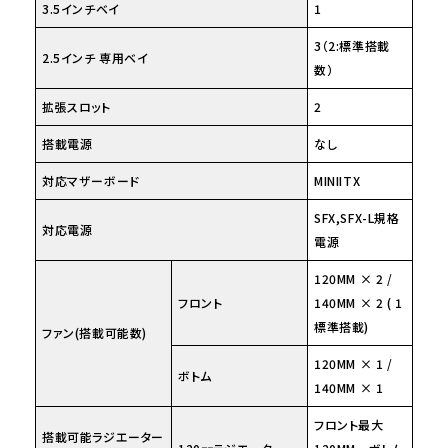
3.5インチベイ
1
3（2:標準搭載
2.5インチ 専用ベイ
数）
拡張スロット
2
搭載電源
なし
対応マザーボード
MINIITX
SFX,SFX-L規格
対応電源
電源
120MM × 2 /
フロント
140MM × 2 ( 1
標準搭載)
ファン(搭載可能数)
120MM × 1 /
ボトム
140MM × 1
フロント最大
搭載可能ラジエーター