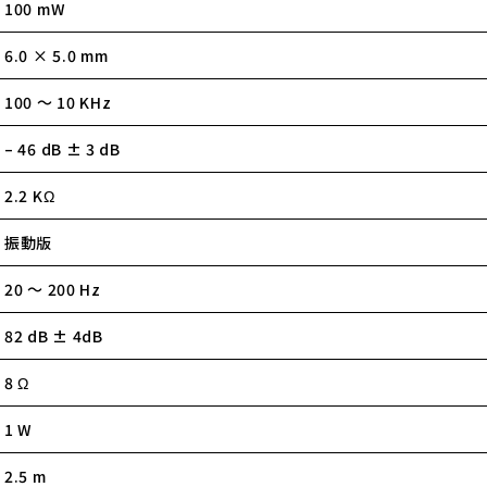
100 mW
6.0 × 5.0 mm
100 ～ 10 KHz
– 46 dB ± 3 dB
2.2 KΩ
振動版
20 ～ 200 Hz
82 dB ± 4dB
8 Ω
1 W
2.5 m