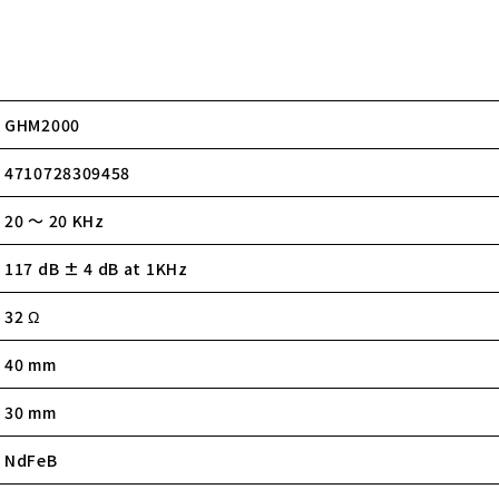
GHM2000
4710728309458
20 ～ 20 KHz
117 dB ± 4 dB at 1KHz
32 Ω
40 mm
30 mm
NdFeB