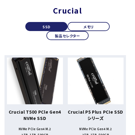
Crucial
SSD
メモリ
製品セレクター
Crucial T500 PCle Gen4
Crucial P5 Plus PCIe SSD
NVMe SSD
シリーズ
NVMe PCIe Gen4 M.2
NVMe PCIe Gen4 M.2
2TB、1TB、500GB
2TB、1TB、500GB